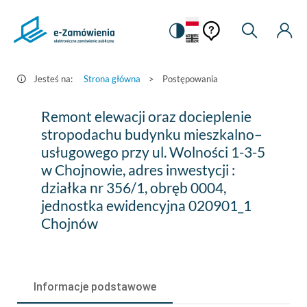
Pomoc
Pomoc
Zmiana
Wyszukiw
Moje
HEADER.SETTINGS_S
Postępowania
kontekstowa
na
Kont
kontekstow
-
wersję
e-
kontrastową
Jesteś na:
Strona główna
>
Postępowania
Zamówienia.gov.pl
Remont
Remont elewacji oraz docieplenie
elewacji
stropodachu budynku mieszkalno–
usługowego przy ul. Wolności 1-3-5
oraz
w Chojnowie, adres inwestycji :
docieplenie
działka nr 356/1, obręb 0004,
stropodachu
jednostka ewidencyjna 020901_1
Chojnów
budynku
mieszkalno–
usługowego
Informacje podstawowe
przy