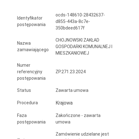
ul.
ocds-148610-28432637-
Wolności
Identyfikator
d855-443a-8c7e-
postępowania
1-
350bdeed617f
3-
CHOJNOWSKI ZAKŁAD
Nazwa
GOSPODARKI KOMUNALNEJ I
5
zamawiającego
MIESZKANIOWEJ
w
Numer
Chojnowie,
referencyjny
ZP.271.23.2024
postępowania
adres
Status
Zawarta umowa
inwestycji
:
Krajowa
Procedura
działka
Faza
Zakończone - zawarta
postępowania
umowa
nr
Zamówienie udzielane jest
356/1,