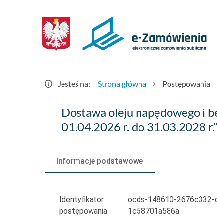
Postępowania
-
e-
Zamówienia.gov.pl
Jesteś na:
Strona główna
>
Postępowania
Dostawa
Dostawa oleju napędowego i be
oleju
01.04.2026 r. do 31.03.2028 r.
napędowego
i
Informacje podstawowe
benzyny
Pb95
Identyfikator
ocds-148610-2676c332-
postępowania
1c58701a586a