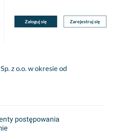
ukiwarka
Zaloguj się
Zarejestruj się
Moje
a
towa
Konto
. z o.o. w okresie od
enty postępowania
mie