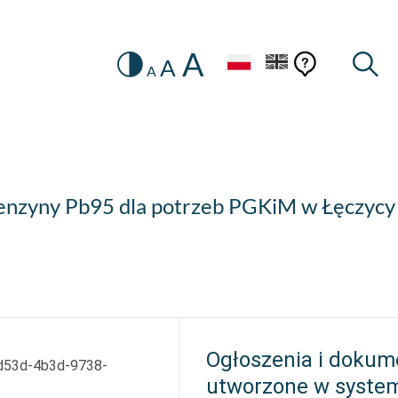
A
Zmiana
Pomoc
Pomoc
Wysz
A
A
HEADER.SETTINGS_SR
kontekstow
na
konteks
wersję
kontrastową
nzyny Pb95 dla potrzeb PGKiM w Łęczycy Sp
”
Ogłoszenia i dokum
d53d-4b3d-9738-
utworzone w syste