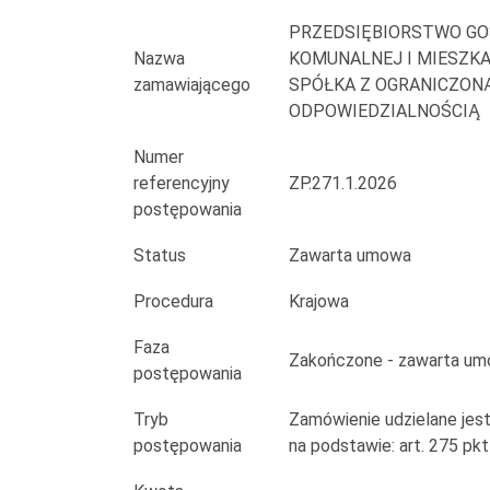
dla
PRZEDSIĘBIORSTWO GO
potrzeb
Nazwa
KOMUNALNEJ I MIESZK
zamawiającego
SPÓŁKA Z OGRANICZON
PGKiM
ODPOWIEDZIALNOŚCIĄ
w
Numer
Łęczycy
referencyjny
ZP.271.1.2026
postępowania
Sp.
Status
Zawarta umowa
z
Procedura
Krajowa
o.o.
Faza
w
Zakończone - zawarta u
postępowania
okresie
Tryb
Zamówienie udzielane je
od
postępowania
na podstawie: art. 275 pk