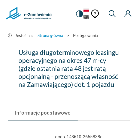
Pomoc
Pomoc
Zmiana
Wyszukiw
Moje
HEADER.SETTINGS_S
Postępowania
kontekstowa
na
Kont
kontekstow
-
wersję
e-
kontrastową
Jesteś na:
Strona główna
>
Postępowania
Zamówienia.gov.pl
Usługa
Usługa długoterminowego leasingu
długoterminowego
operacyjnego na okres 47 m-cy
(gdzie ostatnia rata 48 jest ratą
leasingu
opcjonalną - przenoszącą własność
operacyjnego
na Zamawiającego) dot. 1 pojazdu
na
okres
47
Informacje podstawowe
m-
cy
ocds-148610-2665838c-