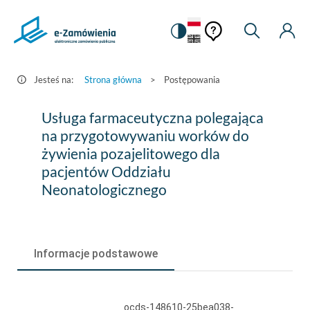
Pomoc
Pomoc
Zmiana
Wyszukiw
Moje
HEADER.SETTINGS_S
Postępowania
kontekstowa
na
Kont
kontekstow
-
wersję
e-
kontrastową
Jesteś na:
Strona główna
>
Postępowania
Zamówienia.gov.pl
Usługa
Usługa farmaceutyczna polegająca
farmaceutyczna
na przygotowywaniu worków do
żywienia pozajelitowego dla
polegająca
pacjentów Oddziału
na
Neonatologicznego
przygotowywaniu
worków
do
Informacje podstawowe
żywienia
pozajelitowego
ocds-148610-25bea038-