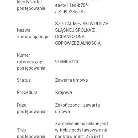
Identyfikator
dla
ea4b-11ed-b70f-
postępowania
ae2d9e28ec7b
pacjentów
SZPITAL MIEJSKI W RUDZIE
Oddziału
Nazwa
ŚLĄSKIEJ SPÓŁKA Z
zamawiającego
OGRANICZONĄ
Neonatologicznego
ODPOWIEDZIALNOŚCIĄ
Numer
referencyjny
9/SMRS/23
postępowania
Status
Zawarta umowa
Krajowa
Procedura
Faza
Zakończone - zawarta
postępowania
umowa
Zamówienie udzielane jest
Tryb
w trybie podstawowym na
postępowania
podstawie: art. 275 pkt 1