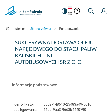
Pomoc
Pomoc
Zmiana
Wyszukiw
Moje
HEADER.SETTINGS_S
Postępowania
kontekstowa
na
Kont
kontekstow
-
wersję
e-
kontrastową
Jesteś na:
Strona główna
>
Postępowania
Zamówienia.gov.pl
SUKCESYWNA
SUKCESYWNA DOSTAWA OLEJU
DOSTAWA
NAPĘDOWEGO DO STACJI PALIW
KALISKICH LINII
OLEJU
AUTOBUSOWYCH SP. Z O. O.
NAPĘDOWEGO
DO
STACJI
Informacje podstawowe
PALIW
KALISKICH
Identyfikator
ocds-148610-25483a49-5610-
LINII
postępowania
11ee-9aa3-96d3b4440790