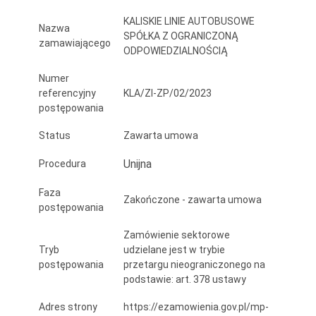
AUTOBUSOWYCH
KALISKIE LINIE AUTOBUSOWE
Nazwa
SP.
SPÓŁKA Z OGRANICZONĄ
zamawiającego
ODPOWIEDZIALNOŚCIĄ
Z
Numer
O.
referencyjny
KLA/ZI-ZP/02/2023
postępowania
O.
Status
Zawarta umowa
Unijna
Procedura
Faza
Zakończone - zawarta umowa
postępowania
Zamówienie sektorowe
Tryb
udzielane jest w trybie
postępowania
przetargu nieograniczonego na
podstawie: art. 378 ustawy
Adres strony
https://ezamowienia.gov.pl/mp-