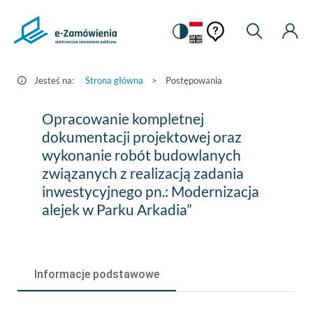
Pomoc
Pomoc
Zmiana
Wyszukiw
Moje
HEADER.SETTINGS_S
Postępowania
kontekstowa
na
Kont
kontekstow
-
wersję
e-
kontrastową
Jesteś na:
Strona główna
>
Postępowania
Zamówienia.gov.pl
Opracowanie
Opracowanie kompletnej
kompletnej
dokumentacji projektowej oraz
wykonanie robót budowlanych
dokumentacji
związanych z realizacją zadania
projektowej
inwestycyjnego pn.: Modernizacja
oraz
alejek w Parku Arkadia”
wykonanie
robót
Informacje podstawowe
budowlanych
związanych