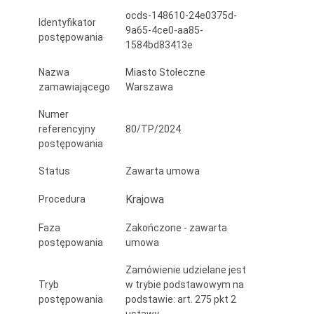
z
ocds-148610-24e0375d-
Identyfikator
9a65-4ce0-aa85-
realizacją
postępowania
1584bd83413e
zadania
Nazwa
Miasto Stołeczne
inwestycyjnego
zamawiającego
Warszawa
pn.:
Numer
referencyjny
80/TP/2024
Modernizacja
postępowania
alejek
Status
Zawarta umowa
w
Krajowa
Procedura
Parku
Faza
Zakończone - zawarta
Arkadia”
postępowania
umowa
Zamówienie udzielane jest
Tryb
w trybie podstawowym na
postępowania
podstawie: art. 275 pkt 2