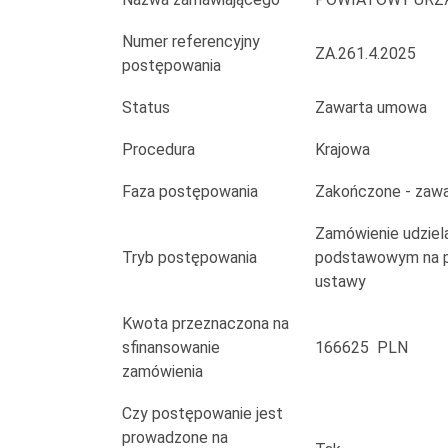
C
wraz
Numer referencyjny
ZA.261.4.2025
postępowania
z
Status
Zawarta umowa
kwalifikacją
Procedura
Krajowa
wstępną
Faza postępowania
Zakończone - zaw
przyspieszoną”
Zamówienie udziela
Tryb postępowania
podstawowym na po
ustawy
Kwota przeznaczona na
sfinansowanie
166625 PLN
zamówienia
Czy postępowanie jest
prowadzone na