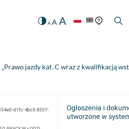
A
Zmiana
Pomoc
Pomoc
Wysz
A
A
HEADER.SETTINGS_SR
kontekstow
na
konteks
wersję
kontrastową
„Prawo jazdy kat. C wraz z kwalifikacją ws
Ogłoszenia i dokum
134e0-d1fc-4bc5-8357-
utworzone w syste
D PRACY W ŁODZI