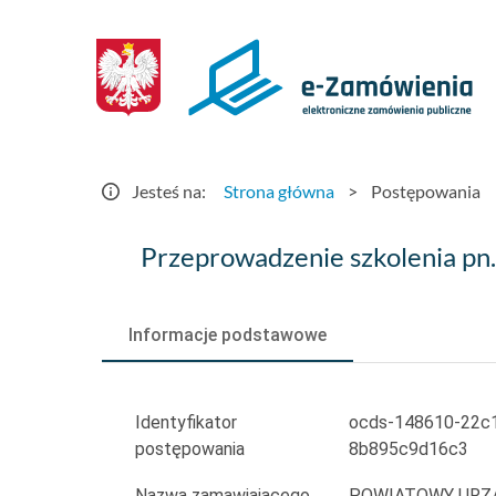
Postępowania
-
e-
Zamówienia.gov.pl
Jesteś na:
Strona główna
>
Postępowania
Przeprowadzenie
Przeprowadzenie szkolenia pn. 
szkolenia
pn.
Informacje podstawowe
„Prawo
jazdy
Identyfikator
ocds-148610-22c
postępowania
8b895c9d16c3
kat.
Nazwa zamawiającego
POWIATOWY URZĄ