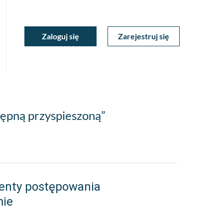
ukiwarka
Zaloguj się
Zarejestruj się
Moje
a
towa
Konto
tępną przyspieszoną”
enty postępowania
mie