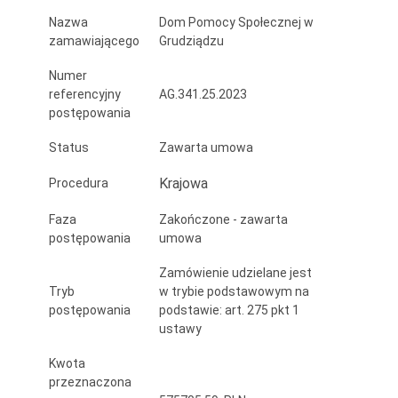
Grudziądzu
Nazwa
Dom Pomocy Społecznej w
zamawiającego
Grudziądzu
Numer
referencyjny
AG.341.25.2023
postępowania
Status
Zawarta umowa
Krajowa
Procedura
Faza
Zakończone - zawarta
postępowania
umowa
Zamówienie udzielane jest
Tryb
w trybie podstawowym na
postępowania
podstawie: art. 275 pkt 1
ustawy
Kwota
przeznaczona