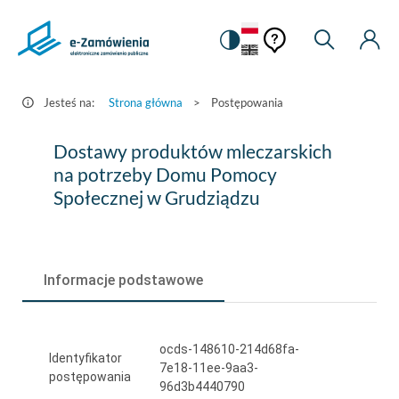
Pomoc
Pomoc
Zmiana
Wyszukiw
Moje
HEADER.SETTINGS_S
Postępowania
kontekstowa
na
Kont
kontekstow
-
wersję
e-
kontrastową
Jesteś na:
Strona główna
>
Postępowania
Zamówienia.gov.pl
Dostawy
Dostawy produktów mleczarskich
produktów
na potrzeby Domu Pomocy
Społecznej w Grudziądzu
mleczarskich
na
potrzeby
Informacje podstawowe
Domu
Pomocy
ocds-148610-214d68fa-
Społecznej
Identyfikator
7e18-11ee-9aa3-
postępowania
w
96d3b4440790