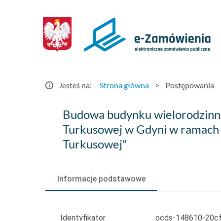
Postępowania
-
e-
Zamówienia.gov.pl
Jesteś na:
Strona główna
>
Postępowania
Budowa
Budowa budynku wielorodzinneg
budynku
Turkusowej w Gdyni w ramach
Turkusowej"
wielorodzinnego
wraz
Informacje podstawowe
z
infrastrukturą
Identyfikator
ocds-148610-20c