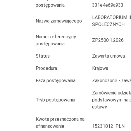
i
postępowania
331e4e69a933
zagospodarowaniem
LABORATORIUM 
Nazwa zamawiającego
terenu
SPOŁECZNYCH
przy
Numer referencyjny
ZP.2500.1.2026
postępowania
ul.
Status
Zawarta umowa
Turkusowej
Procedura
Krajowa
w
Faza postępowania
Zakończone - zaw
Gdyni
Zamówienie udziela
w
Tryb postępowania
podstawowym na po
ramach
ustawy
zadania
Kwota przeznaczona na
sfinansowanie
15231812 PLN