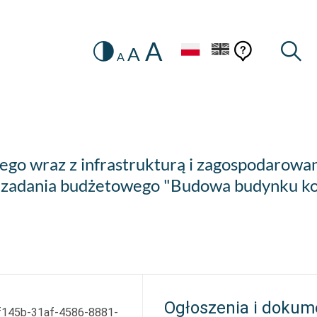
A
Zmiana
Pomoc
Pomoc
Wysz
A
A
HEADER.SETTINGS_SR
kontekstow
na
konteks
wersję
kontrastową
o wraz z infrastrukturą i zagospodarowan
 zadania budżetowego "Budowa budynku ko
Ogłoszenia i dokum
f145b-31af-4586-8881-