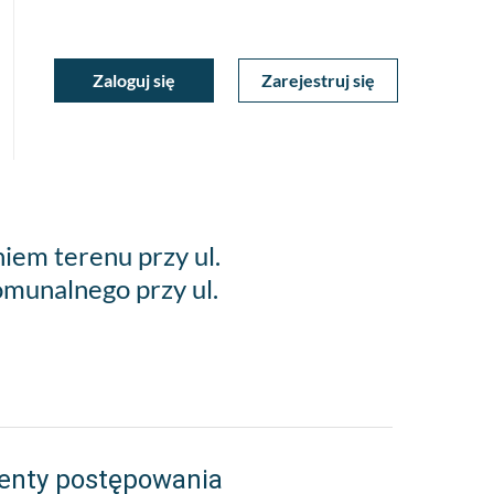
ukiwarka
Zaloguj się
Zarejestruj się
Moje
a
towa
Konto
iem terenu przy ul.
munalnego przy ul.
enty postępowania