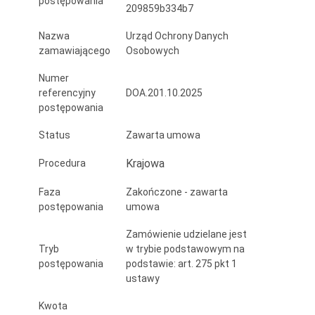
postępowania
209859b334b7
potrzeby
Urzędu
Nazwa
Urząd Ochrony Danych
zamawiającego
Osobowych
Ochrony
Numer
Danych
referencyjny
DOA.201.10.2025
postępowania
Osobowych
Status
Zawarta umowa
Krajowa
Procedura
Faza
Zakończone - zawarta
postępowania
umowa
Zamówienie udzielane jest
Tryb
w trybie podstawowym na
postępowania
podstawie: art. 275 pkt 1
ustawy
Kwota