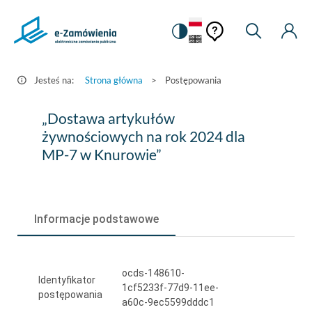
Pomoc
Pomoc
Zmiana
Wyszukiw
Moje
HEADER.SETTINGS_S
Postępowania
kontekstowa
na
Kont
kontekstow
-
wersję
e-
kontrastową
Jesteś na:
Strona główna
>
Postępowania
Zamówienia.gov.pl
„Dostawa
„Dostawa artykułów
artykułów
żywnościowych na rok 2024 dla
MP-7 w Knurowie”
żywnościowych
na
rok
Informacje podstawowe
2024
dla
ocds-148610-
MP-
Identyfikator
1cf5233f-77d9-11ee-
postępowania
7
a60c-9ec5599dddc1