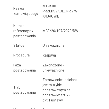
w
MIEJSKIE
Nazwa
PRZEDSZKOLE NR 7 W
Knurowie”
zamawiającego
KNUROWIE
Numer
referencyjny
MCE/26/107/2023/DW
postępowania
Status
Unieważnione
Krajowa
Procedura
Faza
Zakończone -
postępowania
unieważnione
Zamówienie udzielane
jest w trybie
Tryb
podstawowym na
postępowania
podstawie: art. 275
pkt 1 ustawy