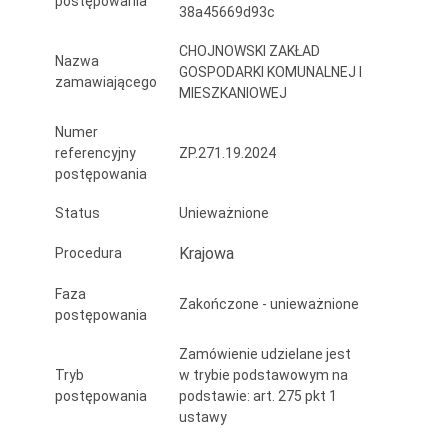
postępowania
38a45669d93c
przy
ul.
CHOJNOWSKI ZAKŁAD
Nazwa
GOSPODARKI KOMUNALNEJ I
zamawiającego
Wolności
MIESZKANIOWEJ
1-
Numer
referencyjny
ZP.271.19.2024
3-
postępowania
5
Status
Unieważnione
w
Krajowa
Procedura
Chojnowie
Faza
Zakończone - unieważnione
postępowania
Zamówienie udzielane jest
Tryb
w trybie podstawowym na
postępowania
podstawie: art. 275 pkt 1
ustawy