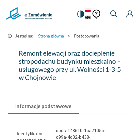
Pomoc
Pomoc
Zmiana
Wyszukiw
Moje
HEADER.SETTINGS_S
Postępowania
kontekstowa
na
Kont
kontekstow
-
wersję
e-
kontrastową
Jesteś na:
Strona główna
>
Postępowania
Zamówienia.gov.pl
Remont
Remont elewacji oraz docieplenie
elewacji
stropodachu budynku mieszkalno –
usługowego przy ul. Wolności 1-3-5
oraz
w Chojnowie
docieplenie
stropodachu
budynku
Informacje podstawowe
mieszkalno
–
ocds-148610-1ca7105c-
usługowego
Identyfikator
c99a-4c32-b438-