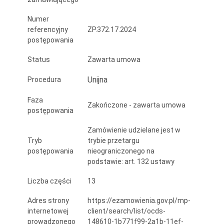
w
Numer
Lipnie
referencyjny
ZP.372.17.2024
postępowania
Status
Zawarta umowa
Unijna
Procedura
Faza
Zakończone - zawarta umowa
postępowania
Zamówienie udzielane jest w
Tryb
trybie przetargu
postępowania
nieograniczonego na
podstawie: art. 132 ustawy
Liczba części
13
Adres strony
https://ezamowienia.gov.pl/mp-
internetowej
client/search/list/ocds-
prowadzonego
148610-1b771f99-2a1b-11ef-