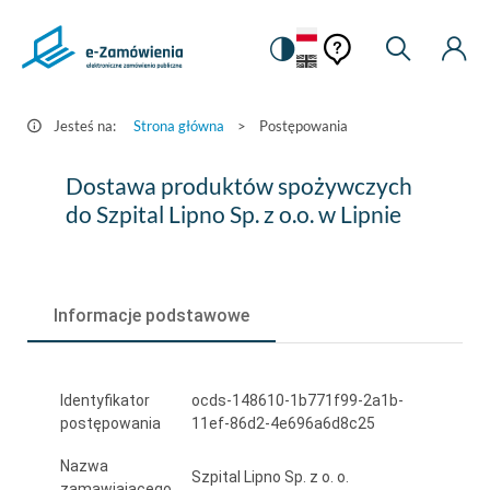
Pomoc
Pomoc
Zmiana
Wyszukiw
Moje
HEADER.SETTINGS_S
Postępowania
kontekstowa
na
Kont
kontekstow
-
wersję
e-
kontrastową
Jesteś na:
Strona główna
>
Postępowania
Zamówienia.gov.pl
Dostawa
Dostawa produktów spożywczych
produktów
do Szpital Lipno Sp. z o.o. w Lipnie
spożywczych
do
Informacje podstawowe
Szpital
Lipno
Sp.
Identyfikator
ocds-148610-1b771f99-2a1b-
postępowania
11ef-86d2-4e696a6d8c25
z
Nazwa
o.o.
Szpital Lipno Sp. z o. o.
zamawiającego