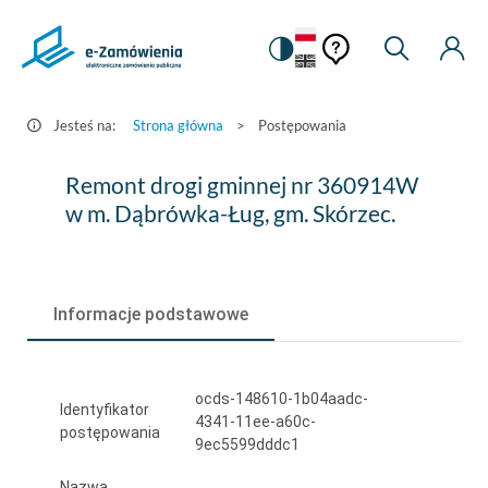
Pomoc
Pomoc
Zmiana
Wyszukiw
Moje
HEADER.SETTINGS_S
Postępowania
kontekstowa
na
Kont
kontekstow
-
wersję
e-
kontrastową
Jesteś na:
Strona główna
>
Postępowania
Zamówienia.gov.pl
Remont
Remont drogi gminnej nr 360914W
drogi
w m. Dąbrówka-Ług, gm. Skórzec.
gminnej
nr
Informacje podstawowe
360914W
w
m.
ocds-148610-1b04aadc-
Identyfikator
4341-11ee-a60c-
Dąbrówka-
postępowania
9ec5599dddc1
Ług,
Nazwa