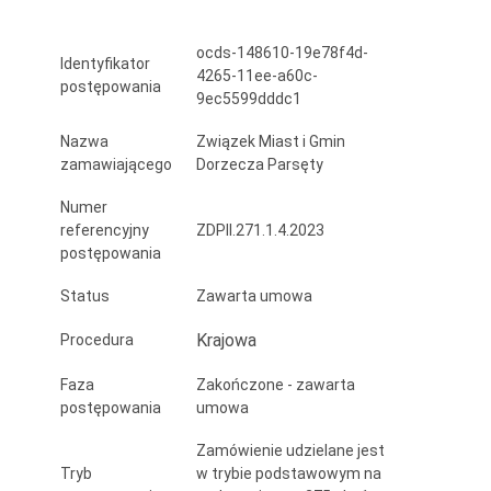
ramach
ocds-148610-19e78f4d-
realizacji
Identyfikator
4265-11ee-a60c-
postępowania
projektu
9ec5599dddc1
„Ochrona
Nazwa
Związek Miast i Gmin
zamawiającego
Dorzecza Parsęty
łososia
Numer
atlantyckiego
referencyjny
ZDPII.271.1.4.2023
i
postępowania
minoga
Status
Zawarta umowa
rzecznego
Krajowa
Procedura
na
Faza
Zakończone - zawarta
Specjalnym
postępowania
umowa
Obszarze
Zamówienie udzielane jest
Tryb
w trybie podstawowym na
Ochrony