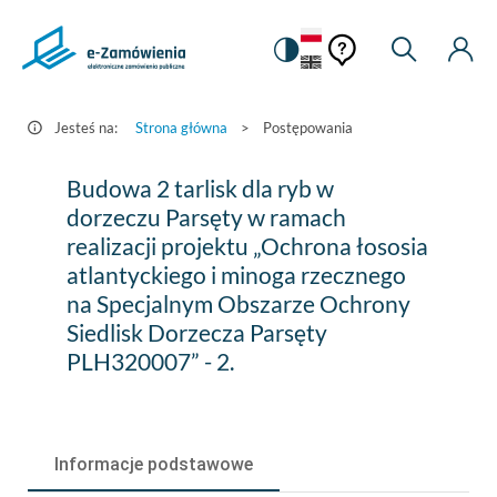
Pomoc
Pomoc
Zmiana
Wyszukiw
Moje
HEADER.SETTINGS_S
Postępowania
kontekstowa
na
Kont
kontekstow
-
wersję
e-
kontrastową
Jesteś na:
Strona główna
>
Postępowania
Zamówienia.gov.pl
Budowa
Budowa 2 tarlisk dla ryb w
2
dorzeczu Parsęty w ramach
realizacji projektu „Ochrona łososia
tarlisk
atlantyckiego i minoga rzecznego
dla
na Specjalnym Obszarze Ochrony
ryb
Siedlisk Dorzecza Parsęty
PLH320007” - 2.
w
dorzeczu
Parsęty
Informacje podstawowe
w