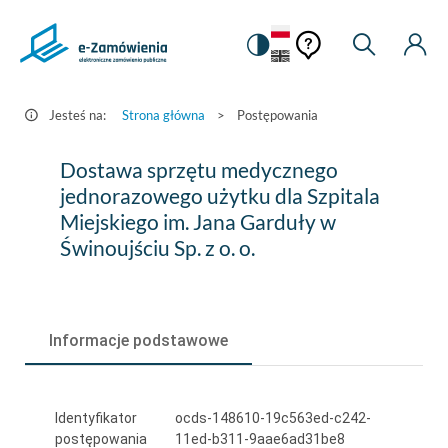
Pomoc
Pomoc
Zmiana
Wyszukiw
Moje
HEADER.SETTINGS_S
Postępowania
kontekstowa
na
Kont
kontekstow
-
wersję
e-
kontrastową
Jesteś na:
Strona główna
>
Postępowania
Zamówienia.gov.pl
Dostawa
Dostawa sprzętu medycznego
sprzętu
jednorazowego użytku dla Szpitala
Miejskiego im. Jana Garduły w
medycznego
Świnoujściu Sp. z o. o.
jednorazowego
użytku
dla
Informacje podstawowe
Szpitala
Miejskiego
Identyfikator
ocds-148610-19c563ed-c242-
im.
postępowania
11ed-b311-9aae6ad31be8