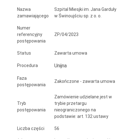
Jana
Nazwa
Szpital Miesjki im. Jana Garduły
Garduły
zamawiającego
w Świnoujściu sp. z o. o.
w
Numer
referencyjny
ZP/04/2023
Świnoujściu
postępowania
Sp.
Status
Zawarta umowa
z
Unijna
Procedura
o.
Faza
o.
Zakończone - zawarta umowa
postępowania
Zamówienie udzielane jest w
Tryb
trybie przetargu
postępowania
nieograniczonego na
podstawie: art. 132 ustawy
Liczba części
56