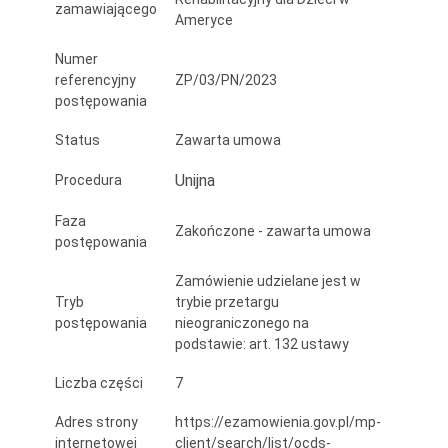
zamawiającego
Ameryce
Numer
referencyjny
ZP/03/PN/2023
postępowania
Status
Zawarta umowa
Unijna
Procedura
Faza
Zakończone - zawarta umowa
postępowania
Zamówienie udzielane jest w
Tryb
trybie przetargu
postępowania
nieograniczonego na
podstawie: art. 132 ustawy
Liczba części
7
Adres strony
https://ezamowienia.gov.pl/mp-
internetowej
client/search/list/ocds-