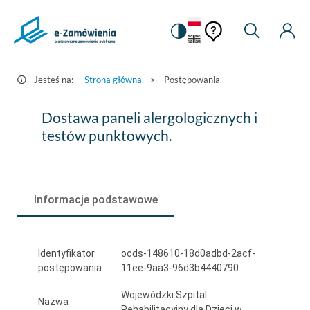
Pomoc
Pomoc
Zmiana
Wyszukiw
Moje
HEADER.SETTINGS_S
Postępowania
kontekstowa
na
Kont
kontekstow
-
wersję
e-
kontrastową
Jesteś na:
Strona główna
>
Postępowania
Zamówienia.gov.pl
Dostawa
Dostawa paneli alergologicznych i
paneli
testów punktowych.
alergologicznych
i
Informacje podstawowe
testów
punktowych.
Identyfikator
ocds-148610-18d0adbd-2acf-
postępowania
11ee-9aa3-96d3b4440790
Wojewódzki Szpital
Nazwa
Rehabilitacyjny dla Dzieci w