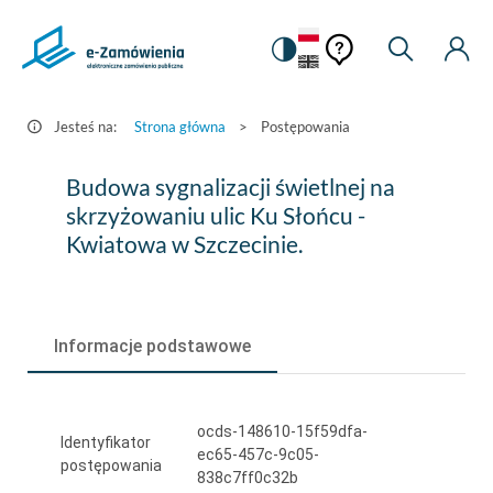
Pomoc
Pomoc
Zmiana
Wyszukiw
Moje
HEADER.SETTINGS_S
Postępowania
kontekstowa
na
Kont
kontekstow
-
wersję
e-
kontrastową
Jesteś na:
Strona główna
>
Postępowania
Zamówienia.gov.pl
Budowa
Budowa sygnalizacji świetlnej na
sygnalizacji
skrzyżowaniu ulic Ku Słońcu -
Kwiatowa w Szczecinie.
świetlnej
na
skrzyżowaniu
Informacje podstawowe
ulic
Ku
ocds-148610-15f59dfa-
Słońcu
Identyfikator
ec65-457c-9c05-
postępowania
-
838c7ff0c32b