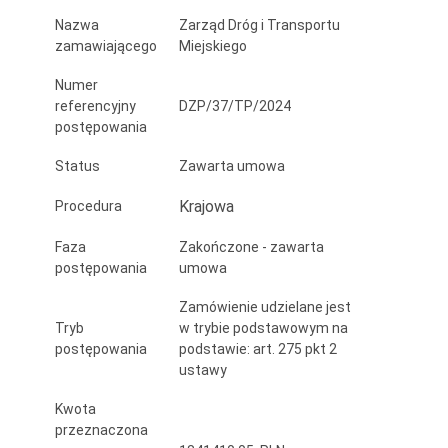
Kwiatowa
Nazwa
Zarząd Dróg i Transportu
zamawiającego
Miejskiego
w
Szczecinie.
Numer
referencyjny
DZP/37/TP/2024
postępowania
Status
Zawarta umowa
Krajowa
Procedura
Faza
Zakończone - zawarta
postępowania
umowa
Zamówienie udzielane jest
Tryb
w trybie podstawowym na
postępowania
podstawie: art. 275 pkt 2
ustawy
Kwota
przeznaczona