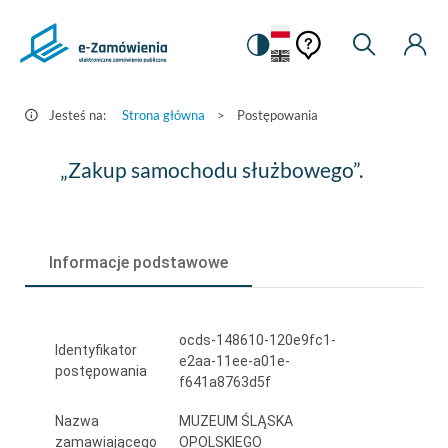
Pomoc
Pomoc
Zmiana
Wyszukiw
Moje
HEADER.SETTINGS_S
Postępowania
kontekstowa
na
Kont
kontekstow
-
wersję
e-
kontrastową
Jesteś na:
Strona główna
>
Postępowania
Zamówienia.gov.pl
„Zakup
„Zakup samochodu służbowego”.
samochodu
służbowego”.
Informacje podstawowe
ocds-148610-120e9fc1-
Identyfikator
e2aa-11ee-a01e-
postępowania
f641a8763d5f
Nazwa
MUZEUM ŚLĄSKA
zamawiającego
OPOLSKIEGO