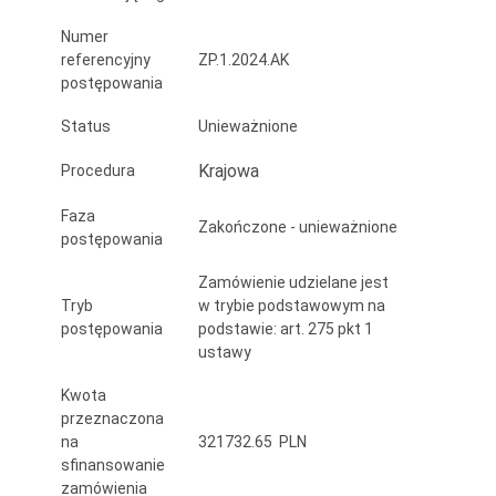
Numer
referencyjny
ZP.1.2024.AK
postępowania
Status
Unieważnione
Krajowa
Procedura
Faza
Zakończone - unieważnione
postępowania
Zamówienie udzielane jest
Tryb
w trybie podstawowym na
postępowania
podstawie: art. 275 pkt 1
ustawy
Kwota
przeznaczona
na
321732.65 PLN
sfinansowanie
zamówienia