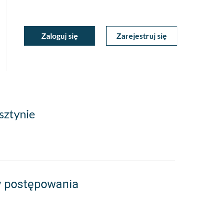
ukiwarka
Zaloguj się
Zarejestruj się
Moje
a
towa
Konto
sztynie
y postępowania