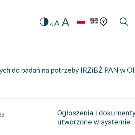
A
Zmiana
Pomoc
Pomoc
Wysz
A
A
HEADER.SETTINGS_SR
kontekstow
na
konteks
wersję
kontrastową
ch do badań na potrzeby IRZiBŻ PAN w Ol
Ogłoszenia i dokument
8d-
utworzone w systemie