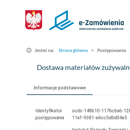
Postępowania
-
e-
Zamówienia.gov.pl
Jesteś na:
Strona główna
>
Postępowania
Dostawa
Dostawa materiałów zużywalny
materiałów
zużywalnych
Informacje podstawowe
do
badań
Identyfikator
ocds-148610-1176c6a6-12
postępowania
11ef-9381-e6cc5d6d04e5
na
Instytut Rozrodu Zwierząt i