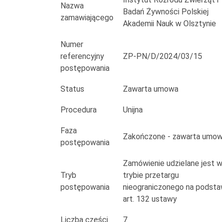
potrzeby
Nazwa
Badań Żywności Polskiej
zamawiającego
IRZiBŻ
Akademii Nauk w Olsztynie
PAN
Numer
referencyjny
ZP-PN/D/2024/03/15
w
postępowania
Olsztynie
Status
Zawarta umowa
Procedura
Unijna
Faza
Zakończone - zawarta umo
postępowania
Zamówienie udzielane jest 
Tryb
trybie przetargu
postępowania
nieograniczonego na podsta
art. 132 ustawy
Liczba części
7