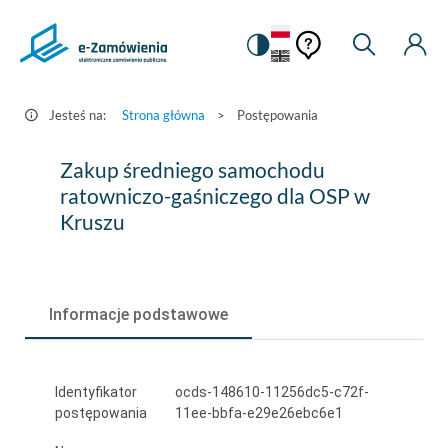
Pomoc
Pomoc
Zmiana
Wyszukiw
Moje
HEADER.SETTINGS_S
Postępowania
kontekstowa
na
Kont
kontekstow
-
wersję
e-
kontrastową
Jesteś na:
Strona główna
>
Postępowania
Zamówienia.gov.pl
Zakup
Zakup średniego samochodu
średniego
ratowniczo-gaśniczego dla OSP w
Kruszu
samochodu
ratowniczo-
gaśniczego
Informacje podstawowe
dla
OSP
Identyfikator
ocds-148610-11256dc5-c72f-
w
postępowania
11ee-bbfa-e29e26ebc6e1
Kruszu