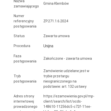
Nazwa
Gmina Klembów
zamawiającego
Numer
referencyjny
ZP.271.1.6.2024
postępowania
Status
Zawarta umowa
Unijna
Procedura
Faza
Zakończone - zawarta umowa
postępowania
Zamówienie udzielane jest w
Tryb
trybie przetargu
postępowania
nieograniczonego na
podstawie: art. 132 ustawy
Adres strony
https://ezamowienia.gov.pl/mp-
internetowej
client/search/list/ocds-
prowadzonego
148610-11256dc5-c72f-11ee-