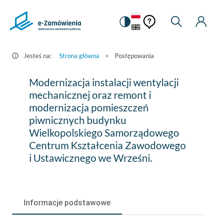
Pomoc
Pomoc
Zmiana
Wyszukiw
Moje
HEADER.SETTINGS_S
Postępowania
kontekstowa
na
Kont
kontekstow
-
wersję
e-
kontrastową
Jesteś na:
Strona główna
>
Postępowania
Zamówienia.gov.pl
Modernizacja
Modernizacja instalacji wentylacji
instalacji
mechanicznej oraz remont i
modernizacja pomieszczeń
wentylacji
piwnicznych budynku
mechanicznej
Wielkopolskiego Samorządowego
oraz
Centrum Kształcenia Zawodowego
i Ustawicznego we Wrześni.
remont
i
modernizacja
Informacje podstawowe
pomieszczeń