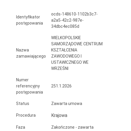
piwnicznych
ocds-148610-1102b3c7-
budynku
Identyfikator
a2a5-42c2-987e-
postępowania
Wielkopolskiego
34dbc4ec085d
Samorządowego
WIELKOPOLSKIE
SAMORZĄDOWE CENTRUM
Centrum
Nazwa
KSZTAŁCENIA
Kształcenia
zamawiającego
ZAWODOWEGO I
USTAWICZNEGO WE
Zawodowego
WRZEŚNI
i
Numer
referencyjny
251.1.2026
Ustawicznego
postępowania
we
Status
Zawarta umowa
Wrześni.
Krajowa
Procedura
Faza
Zakończone - zawarta