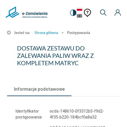
Pomoc
Pomoc
Zmiana
Wyszukiw
Moje
HEADER.SETTINGS_S
Postępowania
kontekstowa
na
Kont
kontekstow
-
wersję
e-
kontrastową
Jesteś na:
Strona główna
>
Postępowania
Zamówienia.gov.pl
DOSTAWA
DOSTAWA ZESTAWU DO
ZESTAWU
ZALEWANIA PALIW WRAZ Z
KOMPLETEM MATRYC
DO
ZALEWANIA
PALIW
Informacje podstawowe
WRAZ
Z
Identyfikator
ocds-148610-0f3312b5-f9d2-
KOMPLETEM
postępowania
4f35-b220-184bcf0a8a32
MATRYC