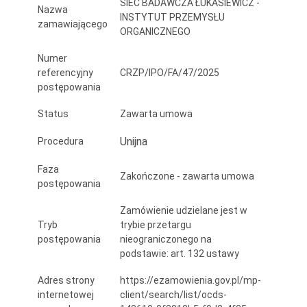
SIEĆ BADAWCZA ŁUKASIEWICZ -
Nazwa
INSTYTUT PRZEMYSŁU
zamawiającego
ORGANICZNEGO
Numer
referencyjny
CRZP/IPO/FA/47/2025
postępowania
Status
Zawarta umowa
Unijna
Procedura
Faza
Zakończone - zawarta umowa
postępowania
Zamówienie udzielane jest w
Tryb
trybie przetargu
postępowania
nieograniczonego na
podstawie: art. 132 ustawy
Adres strony
https://ezamowienia.gov.pl/mp-
internetowej
client/search/list/ocds-