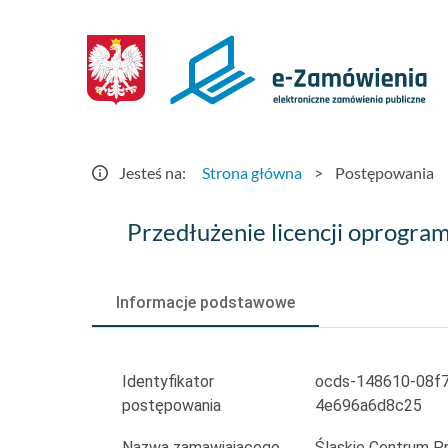
Postępowania
-
e-
Zamówienia.gov.pl
Jesteś na:
Strona główna
>
Postępowania
Przedłużenie
Przedłużenie licencji oprogr
licencji
oprogramowania
Informacje podstawowe
antywirusowego
Identyfikator
ocds-148610-08f
postępowania
4e696a6d8c25
Nazwa zamawiającego
Śląskie Centrum P