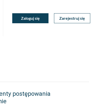
ukiwarka
Zaloguj się
Zarejestruj się
Moje
a
towa
Konto
enty postępowania
mie