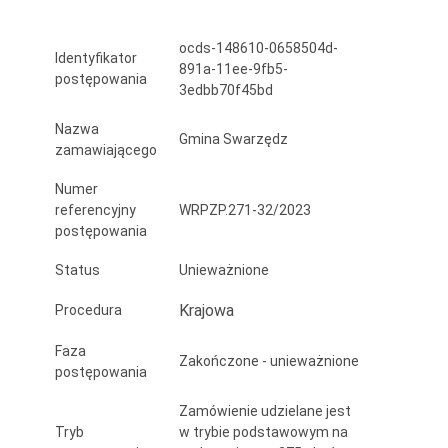
zadania
ocds-148610-0658504d-
dla
Identyfikator
891a-11ee-9fb5-
postępowania
budowy
3edbb70f45bd
obwodnicy
Nazwa
Gmina Swarzędz
zamawiającego
Swarzędza
Numer
etap
referencyjny
WRPZP.271-32/2023
3
postępowania
na
Status
Unieważnione
odcinku
Krajowa
Procedura
od
Faza
Zakończone - unieważnione
DK
postępowania
nr
Zamówienie udzielane jest
Tryb
w trybie podstawowym na
92