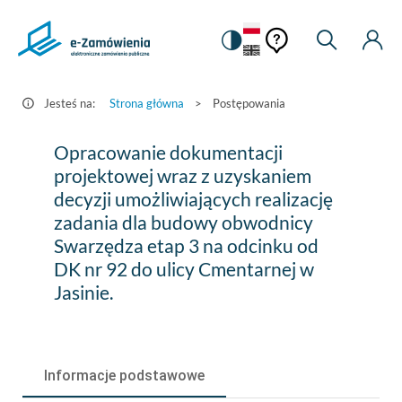
Pomoc
Pomoc
Zmiana
Wyszukiw
Moje
HEADER.SETTINGS_S
Postępowania
kontekstowa
na
Kont
kontekstow
-
wersję
e-
kontrastową
Jesteś na:
Strona główna
>
Postępowania
Zamówienia.gov.pl
Opracowanie
Opracowanie dokumentacji
dokumentacji
projektowej wraz z uzyskaniem
decyzji umożliwiających realizację
projektowej
zadania dla budowy obwodnicy
wraz
Swarzędza etap 3 na odcinku od
z
DK nr 92 do ulicy Cmentarnej w
Jasinie.
uzyskaniem
decyzji
umożliwiających
Informacje podstawowe
realizację