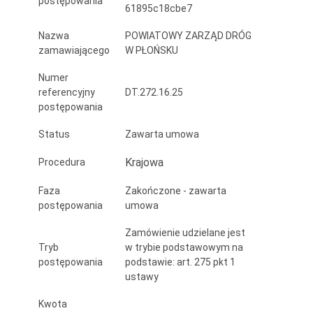
postępowania
61895c18cbe7
dróg
powiatowych
Nazwa
POWIATOWY ZARZĄD DRÓG
zamawiającego
W PŁOŃSKU
na
Numer
terenie
referencyjny
DT.272.16.25
postępowania
powiatu
płońskiego
Status
Zawarta umowa
w
Krajowa
Procedura
2025
Faza
Zakończone - zawarta
postępowania
umowa
r.”
Zamówienie udzielane jest
Tryb
w trybie podstawowym na
postępowania
podstawie: art. 275 pkt 1
ustawy
Kwota