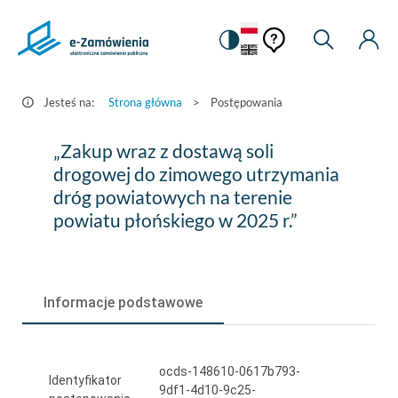
Pomoc
Pomoc
Zmiana
Wyszukiw
Moje
HEADER.SETTINGS_S
Postępowania
kontekstowa
na
Kont
kontekstow
-
wersję
e-
kontrastową
Jesteś na:
Strona główna
>
Postępowania
Zamówienia.gov.pl
„Zakup
„Zakup wraz z dostawą soli
wraz
drogowej do zimowego utrzymania
dróg powiatowych na terenie
z
powiatu płońskiego w 2025 r.”
dostawą
soli
drogowej
Informacje podstawowe
do
zimowego
ocds-148610-0617b793-
utrzymania
Identyfikator
9df1-4d10-9c25-