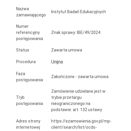
dla
Nazwa
Instytut Badań Edukacyjnych
uczenia
zamawiającego
się
Numer
referencyjny
Znak sprawy: IBE/49/2024
w
postępowania
dorosłości
Status
Zawarta umowa
Unijna
Procedura
Faza
Zakończone - zawarta umowa
postępowania
Zamówienie udzielane jest w
Tryb
trybie przetargu
postępowania
nieograniczonego na
podstawie: art. 132 ustawy
Adres strony
https://ezamowienia.gov.pl/mp-
internetowej
client/search/list/ocds-