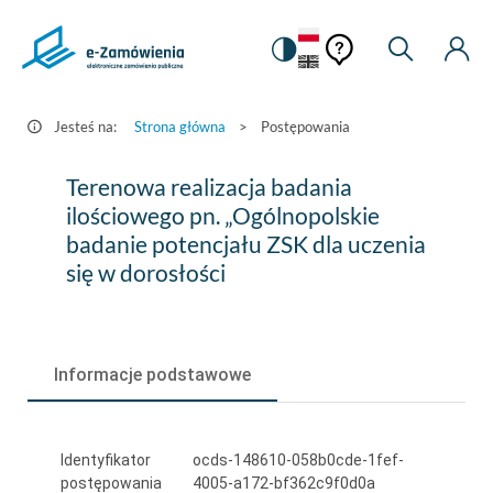
Pomoc
Pomoc
Zmiana
Wyszukiw
Moje
HEADER.SETTINGS_S
Postępowania
kontekstowa
na
Kont
kontekstow
-
wersję
e-
kontrastową
Jesteś na:
Strona główna
>
Postępowania
Zamówienia.gov.pl
Terenowa
Terenowa realizacja badania
realizacja
ilościowego pn. „Ogólnopolskie
badanie potencjału ZSK dla uczenia
badania
się w dorosłości
ilościowego
pn.
„Ogólnopolskie
Informacje podstawowe
badanie
potencjału
Identyfikator
ocds-148610-058b0cde-1fef-
ZSK
postępowania
4005-a172-bf362c9f0d0a