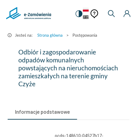
Pomoc
Pomoc
Zmiana
Wyszukiw
Moje
HEADER.SETTINGS_S
Postępowania
kontekstowa
na
Kont
kontekstow
-
wersję
e-
kontrastową
Jesteś na:
Strona główna
>
Postępowania
Zamówienia.gov.pl
Odbiór
Odbiór i zagospodarowanie
i
odpadów komunalnych
powstających na nieruchomościach
zagospodarowanie
zamieszkałych na terenie gminy
odpadów
Czyże
komunalnych
powstających
na
Informacje podstawowe
nieruchomościach
zamieszkałych
ocds-148610-04527b17-