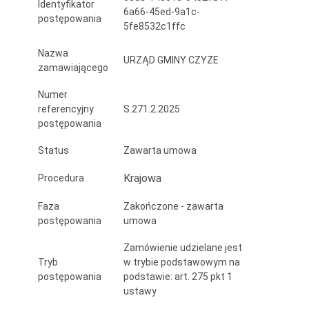
Identyfikator
na
6a66-45ed-9a1c-
postępowania
5fe8532c1ffc
terenie
Nazwa
gminy
URZĄD GMINY CZYŻE
zamawiającego
Czyże
Numer
referencyjny
S.271.2.2025
postępowania
Status
Zawarta umowa
Krajowa
Procedura
Faza
Zakończone - zawarta
postępowania
umowa
Zamówienie udzielane jest
Tryb
w trybie podstawowym na
postępowania
podstawie: art. 275 pkt 1
ustawy