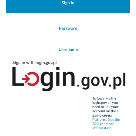
Sign in
Password
Username
Sign in with login.gov.pl
To log in via the
login.gov.pl, you
need to link your
account on the e-
Zamówienia
Platform. (
see the
FAQ for more
information
)