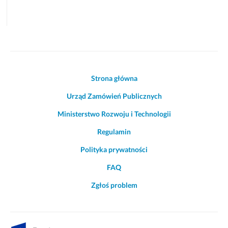
Akcje
Strona główna
i
Urząd Zamówień Publicznych
informacje
o
Ministerstwo Rozwoju i Technologii
witrynie
Regulamin
Polityka prywatności
FAQ
Zgłoś problem