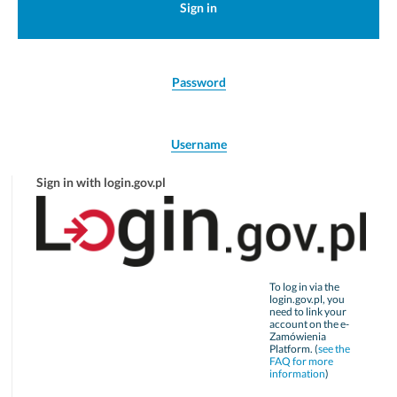
Sign in
Password
Username
Sign in with login.gov.pl
To log in via the
login.gov.pl, you
need to link your
account on the e-
Zamówienia
Platform. (
see the
FAQ for more
information
)