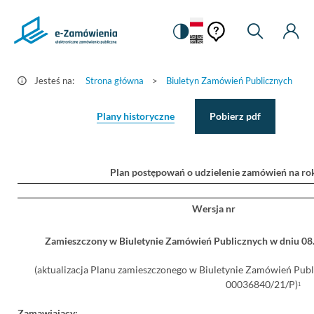
Pomoc
Pomoc
Zmiana
Wyszukiw
Moje
Ustawienia
Szczegóły
kontekstowa
na
Kont
kontekstow
ogłoszenia
wersję
-
kontrastową
Jesteś na:
Strona główna
>
Biuletyn Zamówień Publicznych
>
e-
Zamówienia.gov.pl
Plany historyczne
Pobierz pdf
Plan postępowań o udzielenie zamówień na ro
Wersja nr
Zamieszczony w Biuletynie Zamówień Publicznych w dniu 0
(aktualizacja Planu zamieszczonego w Biuletynie Zamówień Pub
00036840/21/P)
1
Zamawiający: