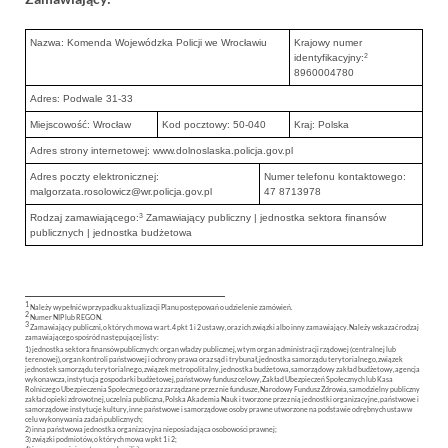
Nazwa: Komenda Wojewódzka Policji we Wrocławiu
Krajowy numer
2
identyfikacyjny:
8960004780
Adres: Podwale 31-33
Miejscowość: Wrocław
Kod pocztowy: 50-040
Kraj: Polska
Adres strony internetowej: www.dolnoslaska.policja.gov.pl
Adres poczty elektronicznej:
Numer telefonu kontaktowego:
malgorzata.rosolowicz@wr.policja.gov.pl
47 8713978
3
Rodzaj zamawiającego:
Zamawiający publiczny | jednostka sektora finansów
publicznych | jednostka budżetowa
1
Należy wypełnić w przypadku aktualizacji Planu postępowań o udzielenie zamówień.
2
Numer NIP lub REGON.
3
Zamawiający publiczni, o których mowa w art. 4 pkt 1 i 2 ustawy, oraz ich związki albo inny zamawiający. Należy wskazać rodzaj
zamawiającego spośród następującej listy:
1) jednostka sektora finansów publicznych: organ władzy publicznej, w tym organ administracji rządowej (centralnej lub
terenowej), organ kontroli państwowej i ochrony prawa oraz sąd i trybunał, jednostka samorządu terytorialnego, związek
jednostek samorządu terytorialnego, związek metropolitalny, jednostka budżetowa, samorządowy zakład budżetowy, agencja
wykonawcza, instytucja gospodarki budżetowej, państwowy fundusz celowy, Zakład Ubezpieczeń Społecznych lub Kasa
Rolniczego Ubezpieczenia Społecznego oraz zarządzane przez nie fundusze, Narodowy Fundusz Zdrowia, samodzielny publiczny
zakład opieki zdrowotnej, uczelnia publiczna, Polska Akademia Nauk i tworzone przez nią jednostki organizacyjne, państwowe i
samorządowe instytucje kultury, inne państwowe i samorządowe osoby prawne utworzone na podstawie odrębnych ustaw w
celu wykonywania zadań publicznych;
2) inna państwowa jednostka organizacyjna nieposiadająca osobowości prawnej;
3) związki podmiotów, o których mowa w pkt 1 i 2;