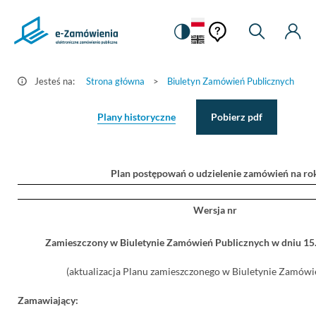
Pomoc
Pomoc
Zmiana
Wyszukiw
Moje
Ustawienia
Szczegóły
kontekstowa
na
Kont
kontekstow
ogłoszenia
wersję
-
kontrastową
Jesteś na:
Strona główna
>
Biuletyn Zamówień Publicznych
>
e-
Zamówienia.gov.pl
Plany historyczne
Pobierz pdf
Plan postępowań o udzielenie zamówień na ro
Wersja nr
Zamieszczony w Biuletynie Zamówień Publicznych w dniu 1
(aktualizacja Planu zamieszczonego w Biuletynie Zamówie
Zamawiający: