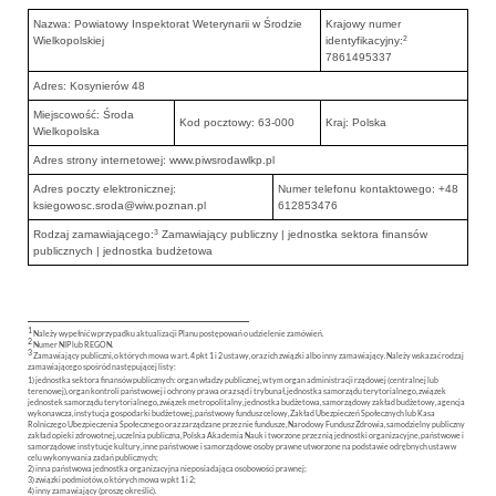
Nazwa: Powiatowy Inspektorat Weterynarii w Środzie
Krajowy numer
2
Wielkopolskiej
identyfikacyjny:
7861495337
Adres: Kosynierów 48
Miejscowość: Środa
Kod pocztowy: 63-000
Kraj: Polska
Wielkopolska
Adres strony internetowej: www.piwsrodawlkp.pl
Adres poczty elektronicznej:
Numer telefonu kontaktowego: +48
ksiegowosc.sroda@wiw.poznan.pl
612853476
3
Rodzaj zamawiającego:
Zamawiający publiczny | jednostka sektora finansów
publicznych | jednostka budżetowa
1
Należy wypełnić w przypadku aktualizacji Planu postępowań o udzielenie zamówień.
2
Numer NIP lub REGON.
3
Zamawiający publiczni, o których mowa w art. 4 pkt 1 i 2 ustawy, oraz ich związki albo inny zamawiający. Należy wskazać rodzaj
zamawiającego spośród następującej listy:
1) jednostka sektora finansów publicznych: organ władzy publicznej, w tym organ administracji rządowej (centralnej lub
terenowej), organ kontroli państwowej i ochrony prawa oraz sąd i trybunał, jednostka samorządu terytorialnego, związek
jednostek samorządu terytorialnego, związek metropolitalny, jednostka budżetowa, samorządowy zakład budżetowy, agencja
wykonawcza, instytucja gospodarki budżetowej, państwowy fundusz celowy, Zakład Ubezpieczeń Społecznych lub Kasa
Rolniczego Ubezpieczenia Społecznego oraz zarządzane przez nie fundusze, Narodowy Fundusz Zdrowia, samodzielny publiczny
zakład opieki zdrowotnej, uczelnia publiczna, Polska Akademia Nauk i tworzone przez nią jednostki organizacyjne, państwowe i
samorządowe instytucje kultury, inne państwowe i samorządowe osoby prawne utworzone na podstawie odrębnych ustaw w
celu wykonywania zadań publicznych;
2) inna państwowa jednostka organizacyjna nieposiadająca osobowości prawnej;
3) związki podmiotów, o których mowa w pkt 1 i 2;
4) inny zamawiający (proszę określić).