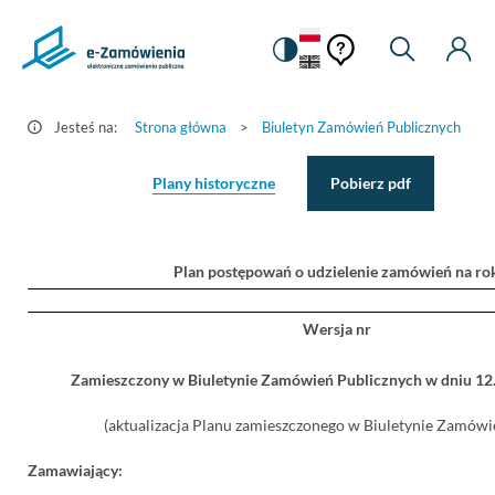
Pomoc
Pomoc
Zmiana
Wyszukiw
Moje
Ustawienia
Szczegóły
kontekstowa
na
Kont
kontekstow
ogłoszenia
wersję
-
kontrastową
Jesteś na:
Strona główna
>
Biuletyn Zamówień Publicznych
>
e-
Zamówienia.gov.pl
Plany historyczne
Pobierz pdf
Plan postępowań o udzielenie zamówień na ro
Wersja nr
Zamieszczony w Biuletynie Zamówień Publicznych w dniu 1
(aktualizacja Planu zamieszczonego w Biuletynie Zamówie
Zamawiający: