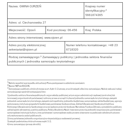
Nazwa: GMINA OJRZEŃ
Krajowy numer
2
identyfikacyjny:
5661874365
Adres: ul. Ciechanowska 27
Miejscowość: Ojrzeń
Kod pocztowy: 06-456
Kraj: Polska
Adres strony internetowej: www.ojrzen.pl
Adres poczty elektronicznej:
Numer telefonu kontaktowego: +48 23
sekretariat@ojrzen.pl
6718320
3
Rodzaj zamawiającego:
Zamawiający publiczny | jednostka sektora finansów
publicznych | jednostka samorządu terytorialnego
1
Należy wypełnić w przypadku aktualizacji Planu postępowań o udzielenie zamówień.
2
Numer NIP lub REGON.
3
Zamawiający publiczni, o których mowa w art. 4 pkt 1 i 2 ustawy, oraz ich związki albo inny zamawiający. Należy wskazać rodzaj
zamawiającego spośród następującej listy:
1) jednostka sektora finansów publicznych: organ władzy publicznej, w tym organ administracji rządowej (centralnej lub
terenowej), organ kontroli państwowej i ochrony prawa oraz sąd i trybunał, jednostka samorządu terytorialnego, związek
jednostek samorządu terytorialnego, związek metropolitalny, jednostka budżetowa, samorządowy zakład budżetowy, agencja
wykonawcza, instytucja gospodarki budżetowej, państwowy fundusz celowy, Zakład Ubezpieczeń Społecznych lub Kasa
Rolniczego Ubezpieczenia Społecznego oraz zarządzane przez nie fundusze, Narodowy Fundusz Zdrowia, samodzielny publiczny
zakład opieki zdrowotnej, uczelnia publiczna, Polska Akademia Nauk i tworzone przez nią jednostki organizacyjne, państwowe i
samorządowe instytucje kultury, inne państwowe i samorządowe osoby prawne utworzone na podstawie odrębnych ustaw w
celu wykonywania zadań publicznych;
2) inna państwowa jednostka organizacyjna nieposiadająca osobowości prawnej;
3) związki podmiotów, o których mowa w pkt 1 i 2;
4) inny zamawiający (proszę określić).