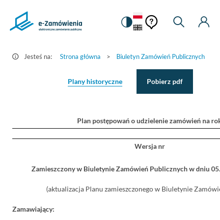
Pomoc
Pomoc
Zmiana
Wyszukiw
Moje
Ustawienia
Szczegóły
kontekstowa
na
Kont
kontekstow
ogłoszenia
wersję
-
kontrastową
Jesteś na:
Strona główna
>
Biuletyn Zamówień Publicznych
>
e-
Zamówienia.gov.pl
Plany historyczne
Pobierz pdf
Plan postępowań o udzielenie zamówień na ro
Wersja nr
Zamieszczony w Biuletynie Zamówień Publicznych w dniu 0
(aktualizacja Planu zamieszczonego w Biuletynie Zamówie
Zamawiający: