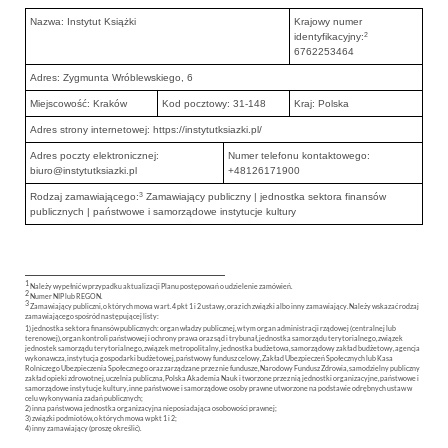
Nazwa: Instytut Książki
Krajowy numer
2
identyfikacyjny:
6762253464
Adres: Zygmunta Wróblewskiego, 6
Miejscowość: Kraków
Kod pocztowy: 31-148
Kraj: Polska
Adres strony internetowej: https://instytutksiazki.pl/
Adres poczty elektronicznej:
Numer telefonu kontaktowego:
biuro@instytutksiazki.pl
+48126171900
3
Rodzaj zamawiającego:
Zamawiający publiczny | jednostka sektora finansów
publicznych | państwowe i samorządowe instytucje kultury
1
Należy wypełnić w przypadku aktualizacji Planu postępowań o udzielenie zamówień.
2
Numer NIP lub REGON.
3
Zamawiający publiczni, o których mowa w art. 4 pkt 1 i 2 ustawy, oraz ich związki albo inny zamawiający. Należy wskazać rodzaj
zamawiającego spośród następującej listy:
1) jednostka sektora finansów publicznych: organ władzy publicznej, w tym organ administracji rządowej (centralnej lub
terenowej), organ kontroli państwowej i ochrony prawa oraz sąd i trybunał, jednostka samorządu terytorialnego, związek
jednostek samorządu terytorialnego, związek metropolitalny, jednostka budżetowa, samorządowy zakład budżetowy, agencja
wykonawcza, instytucja gospodarki budżetowej, państwowy fundusz celowy, Zakład Ubezpieczeń Społecznych lub Kasa
Rolniczego Ubezpieczenia Społecznego oraz zarządzane przez nie fundusze, Narodowy Fundusz Zdrowia, samodzielny publiczny
zakład opieki zdrowotnej, uczelnia publiczna, Polska Akademia Nauk i tworzone przez nią jednostki organizacyjne, państwowe i
samorządowe instytucje kultury, inne państwowe i samorządowe osoby prawne utworzone na podstawie odrębnych ustaw w
celu wykonywania zadań publicznych;
2) inna państwowa jednostka organizacyjna nieposiadająca osobowości prawnej;
3) związki podmiotów, o których mowa w pkt 1 i 2;
4) inny zamawiający (proszę określić).