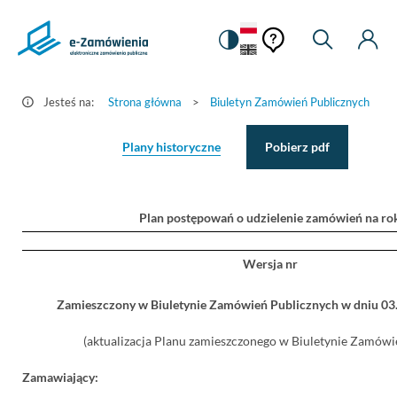
Pomoc
Pomoc
Zmiana
Wyszukiw
Moje
Ustawienia
Szczegóły
kontekstowa
na
Kont
kontekstow
ogłoszenia
wersję
-
kontrastową
Jesteś na:
Strona główna
>
Biuletyn Zamówień Publicznych
>
e-
Zamówienia.gov.pl
Plany historyczne
Pobierz pdf
Plan postępowań o udzielenie zamówień na ro
Wersja nr
Zamieszczony w Biuletynie Zamówień Publicznych w dniu 0
(aktualizacja Planu zamieszczonego w Biuletynie Zamówie
Zamawiający: