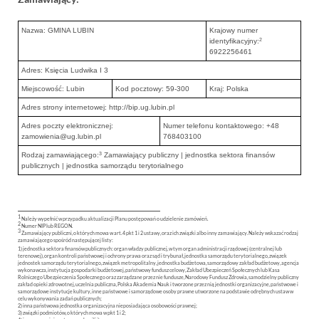
Nazwa: GMINA LUBIN
Krajowy numer
2
identyfikacyjny:
6922256461
Adres: Księcia Ludwika I 3
Miejscowość: Lubin
Kod pocztowy: 59-300
Kraj: Polska
Adres strony internetowej: http://bip.ug.lubin.pl
Adres poczty elektronicznej:
Numer telefonu kontaktowego: +48
zamowienia@ug.lubin.pl
768403100
3
Rodzaj zamawiającego:
Zamawiający publiczny | jednostka sektora finansów
publicznych | jednostka samorządu terytorialnego
1
Należy wypełnić w przypadku aktualizacji Planu postępowań o udzielenie zamówień.
2
Numer NIP lub REGON.
3
Zamawiający publiczni, o których mowa w art. 4 pkt 1 i 2 ustawy, oraz ich związki albo inny zamawiający. Należy wskazać rodzaj
zamawiającego spośród następującej listy:
1) jednostka sektora finansów publicznych: organ władzy publicznej, w tym organ administracji rządowej (centralnej lub
terenowej), organ kontroli państwowej i ochrony prawa oraz sąd i trybunał, jednostka samorządu terytorialnego, związek
jednostek samorządu terytorialnego, związek metropolitalny, jednostka budżetowa, samorządowy zakład budżetowy, agencja
wykonawcza, instytucja gospodarki budżetowej, państwowy fundusz celowy, Zakład Ubezpieczeń Społecznych lub Kasa
Rolniczego Ubezpieczenia Społecznego oraz zarządzane przez nie fundusze, Narodowy Fundusz Zdrowia, samodzielny publiczny
zakład opieki zdrowotnej, uczelnia publiczna, Polska Akademia Nauk i tworzone przez nią jednostki organizacyjne, państwowe i
samorządowe instytucje kultury, inne państwowe i samorządowe osoby prawne utworzone na podstawie odrębnych ustaw w
celu wykonywania zadań publicznych;
2) inna państwowa jednostka organizacyjna nieposiadająca osobowości prawnej;
3) związki podmiotów, o których mowa w pkt 1 i 2;