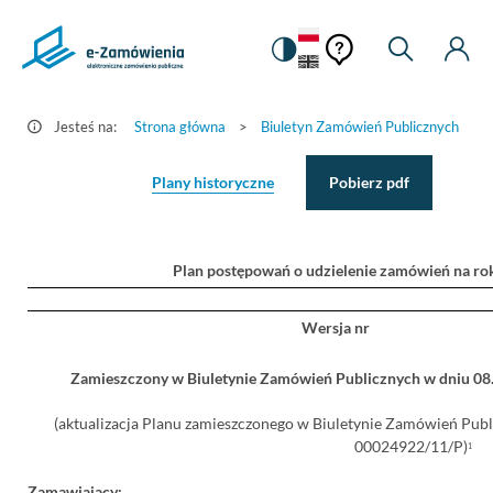
Pomoc
Pomoc
Zmiana
Wyszukiw
Moje
Ustawienia
Szczegóły
kontekstowa
na
Kont
kontekstow
ogłoszenia
wersję
-
kontrastową
Jesteś na:
Strona główna
>
Biuletyn Zamówień Publicznych
>
e-
Zamówienia.gov.pl
Plany historyczne
Pobierz pdf
Plan postępowań o udzielenie zamówień na ro
Wersja nr
Zamieszczony w Biuletynie Zamówień Publicznych w dniu 0
(aktualizacja Planu zamieszczonego w Biuletynie Zamówień Pub
00024922/11/P)
1
Zamawiający: