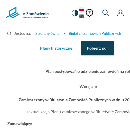
Pomoc
Pomoc
Zmiana
Wyszukiw
Moje
Ustawienia
Szczegóły
kontekstowa
na
Kont
kontekstow
ogłoszenia
wersję
-
kontrastową
Jesteś na:
Strona główna
>
Biuletyn Zamówień Publicznych
>
e-
Zamówienia.gov.pl
Plany historyczne
Pobierz pdf
Plan postępowań o udzielenie zamówień na ro
Wersja nr
Zamieszczony w Biuletynie Zamówień Publicznych w dniu 2
(aktualizacja Planu zamieszczonego w Biuletynie Zamówie
Zamawiający: