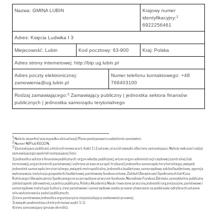
Nazwa: GMINA LUBIN
Krajowy numer
2
identyfikacyjny:
6922256461
Adres: Księcia Ludwika I 3
Miejscowość: Lubin
Kod pocztowy: 63-900
Kraj: Polska
Adres strony internetowej: http://bip.ug.lubin.pl
Adres poczty elektronicznej:
Numer telefonu kontaktowego: +48
zamowienia@ug.lubin.pl
768403100
3
Rodzaj zamawiającego:
Zamawiający publiczny | jednostka sektora finansów
publicznych | jednostka samorządu terytorialnego
1
Należy wypełnić w przypadku aktualizacji Planu postępowań o udzielenie zamówień.
2
Numer NIP lub REGON.
3
Zamawiający publiczni, o których mowa w art. 4 pkt 1 i 2 ustawy, oraz ich związki albo inny zamawiający. Należy wskazać rodzaj
zamawiającego spośród następującej listy:
1) jednostka sektora finansów publicznych: organ władzy publicznej, w tym organ administracji rządowej (centralnej lub
terenowej), organ kontroli państwowej i ochrony prawa oraz sąd i trybunał, jednostka samorządu terytorialnego, związek
jednostek samorządu terytorialnego, związek metropolitalny, jednostka budżetowa, samorządowy zakład budżetowy, agencja
wykonawcza, instytucja gospodarki budżetowej, państwowy fundusz celowy, Zakład Ubezpieczeń Społecznych lub Kasa
Rolniczego Ubezpieczenia Społecznego oraz zarządzane przez nie fundusze, Narodowy Fundusz Zdrowia, samodzielny publiczny
zakład opieki zdrowotnej, uczelnia publiczna, Polska Akademia Nauk i tworzone przez nią jednostki organizacyjne, państwowe i
samorządowe instytucje kultury, inne państwowe i samorządowe osoby prawne utworzone na podstawie odrębnych ustaw w
celu wykonywania zadań publicznych;
2) inna państwowa jednostka organizacyjna nieposiadająca osobowości prawnej;
3) związki podmiotów, o których mowa w pkt 1 i 2;
4) inny zamawiający (proszę określić).