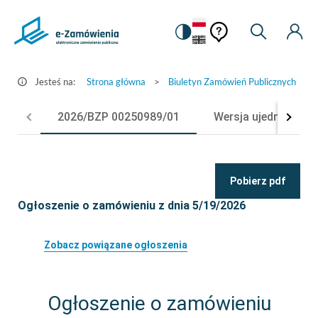
Pomoc
Pomoc
Zmiana
Wyszukiw
Moje
Ustawienia
Szczegóły
kontekstowa
na
Kont
kontekstow
ogłoszenia
wersję
-
kontrastową
Jesteś na:
Strona główna
>
Biuletyn Zamówień Publicznych
>
e-
Zamówienia.gov.pl
2026/BZP 00250989/01
Wersja ujednolicon
Pobierz pdf
Ogłoszenie o zamówieniu z dnia 5/19/2026
Zobacz powiązane ogłoszenia
Ogłoszenie o zamówieniu