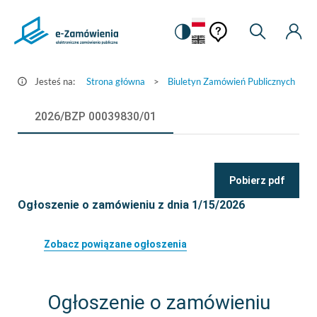
Pomoc
Pomoc
Zmiana
Wyszukiw
Moje
Ustawienia
Szczegóły
kontekstowa
na
Kont
kontekstow
ogłoszenia
wersję
-
kontrastową
Jesteś na:
Strona główna
>
Biuletyn Zamówień Publicznych
>
e-
Zamówienia.gov.pl
2026/BZP 00039830/01
Pobierz pdf
Ogłoszenie o zamówieniu z dnia 1/15/2026
Zobacz powiązane ogłoszenia
Ogłoszenie o zamówieniu