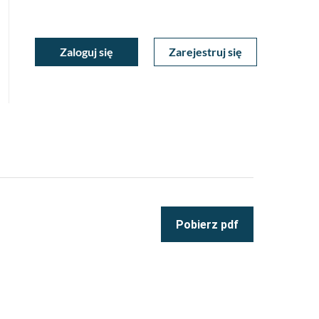
ukiwarka
Zaloguj się
Zarejestruj się
Moje
a
towa
Konto
Pobierz pdf