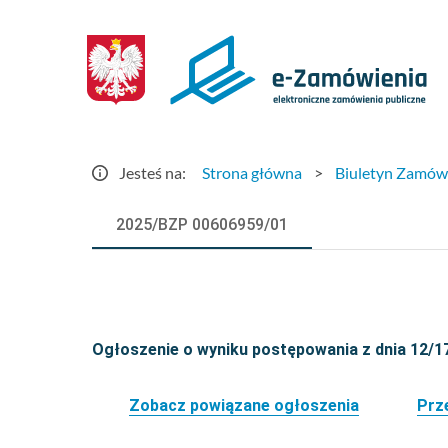
Szczegóły
ogłoszenia
-
e-
Jesteś na:
Strona główna
>
Biuletyn Zamów
Zamówienia.gov.pl
2025/BZP 00606959/01
Ogłoszenie o wyniku postępowania z dnia 12/1
Zobacz powiązane ogłoszenia
Prz