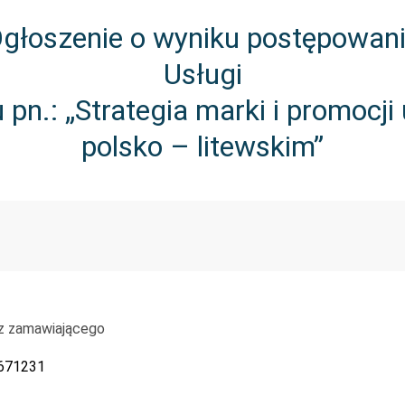
głoszenie o wyniku postępowan
Usługi
n.: „Strategia marki i promocji
polsko – litewskim”
z zamawiającego
671231