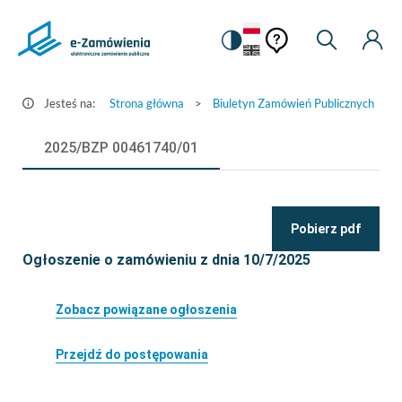
Pomoc
Pomoc
Zmiana
Wyszukiw
Moje
Ustawienia
Szczegóły
kontekstowa
na
Kont
kontekstow
ogłoszenia
wersję
-
kontrastową
Jesteś na:
Strona główna
>
Biuletyn Zamówień Publicznych
>
e-
Zamówienia.gov.pl
2025/BZP 00461740/01
Pobierz pdf
Ogłoszenie o zamówieniu z dnia 10/7/2025
Zobacz powiązane ogłoszenia
Przejdź do postępowania