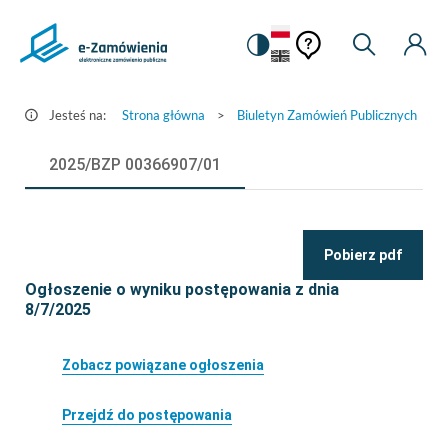
Pomoc
Pomoc
Zmiana
Wyszukiw
Moje
Ustawienia
Szczegóły
kontekstowa
na
Kont
kontekstow
ogłoszenia
wersję
-
kontrastową
Jesteś na:
Strona główna
>
Biuletyn Zamówień Publicznych
>
e-
Zamówienia.gov.pl
2025/BZP 00366907/01
Pobierz pdf
Ogłoszenie o wyniku postępowania z dnia
8/7/2025
Zobacz powiązane ogłoszenia
Przejdź do postępowania