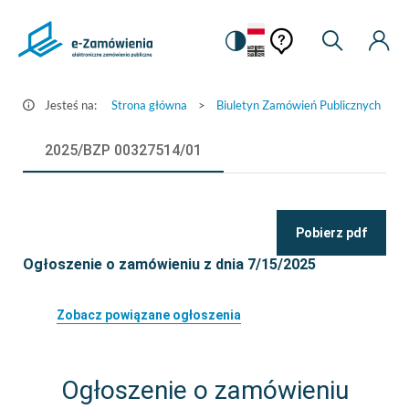
Pomoc
Pomoc
Zmiana
Wyszukiw
Moje
Ustawienia
Szczegóły
kontekstowa
na
Kont
kontekstow
ogłoszenia
wersję
-
kontrastową
Jesteś na:
Strona główna
>
Biuletyn Zamówień Publicznych
>
e-
Zamówienia.gov.pl
2025/BZP 00327514/01
Pobierz pdf
Ogłoszenie o zamówieniu z dnia 7/15/2025
Zobacz powiązane ogłoszenia
Ogłoszenie o zamówieniu