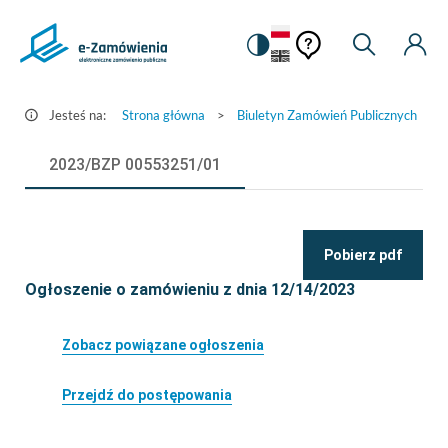
Pomoc
Pomoc
Zmiana
Wyszukiw
Moje
Ustawienia
Szczegóły
kontekstowa
na
Kont
kontekstow
ogłoszenia
wersję
-
kontrastową
Jesteś na:
Strona główna
>
Biuletyn Zamówień Publicznych
>
e-
Zamówienia.gov.pl
2023/BZP 00553251/01
Pobierz pdf
Ogłoszenie o zamówieniu z dnia 12/14/2023
Zobacz powiązane ogłoszenia
Przejdź do postępowania