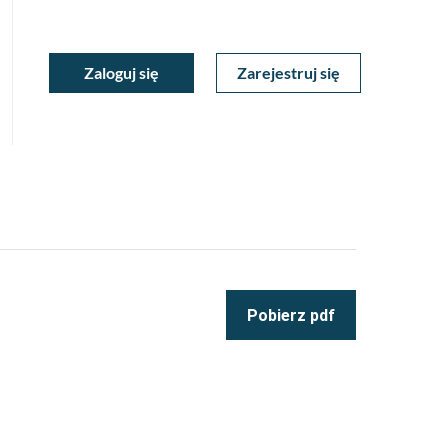
ukiwarka
Zaloguj się
Zarejestruj się
Moje
a
towa
Konto
Pobierz pdf