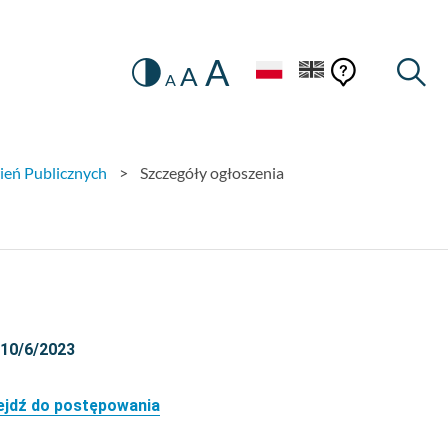
A
Zmiana
Pomoc
Pomoc
Wysz
A
A
Ustawienia
kontekstow
na
konteks
wersję
kontrastową
ień Publicznych
>
Szczegóły ogłoszenia
 10/6/2023
ejdź do postępowania