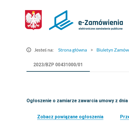
Szczegóły
ogłoszenia
-
e-
Jesteś na:
Strona główna
>
Biuletyn Zamów
Zamówienia.gov.pl
2023/BZP 00431000/01
Ogłoszenie o zamiarze zawarcia umowy z dnia
Zobacz powiązane ogłoszenia
Prz