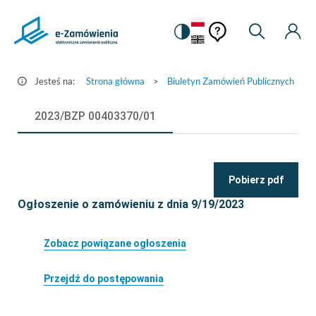
Pomoc
Pomoc
Zmiana
Wyszukiw
Moje
Ustawienia
Szczegóły
kontekstowa
na
Kont
kontekstow
ogłoszenia
wersję
-
kontrastową
Jesteś na:
Strona główna
>
Biuletyn Zamówień Publicznych
>
e-
Zamówienia.gov.pl
2023/BZP 00403370/01
Pobierz pdf
Ogłoszenie o zamówieniu z dnia 9/19/2023
Zobacz powiązane ogłoszenia
Przejdź do postępowania