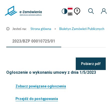
Pomoc
Pomoc
Zmiana
Wyszukiw
Moje
Ustawienia
Szczegóły
kontekstowa
na
Kont
kontekstow
ogłoszenia
wersję
-
kontrastową
Jesteś na:
Strona główna
>
Biuletyn Zamówień Publicznych
>
e-
Zamówienia.gov.pl
2023/BZP 00010725/01
Pobierz pdf
Ogłoszenie o wykonaniu umowy z dnia 1/5/2023
Zobacz powiązane ogłoszenia
Przejdź do postępowania