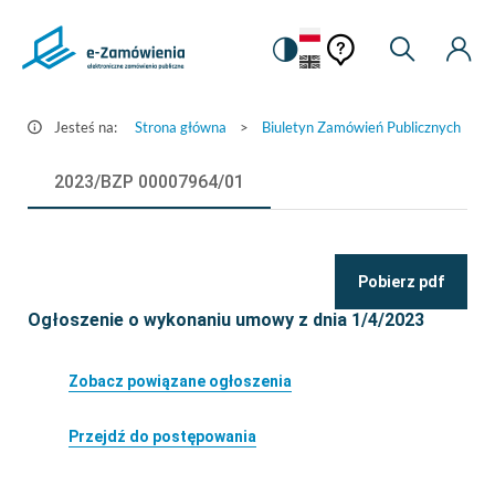
Pomoc
Pomoc
Zmiana
Wyszukiw
Moje
Ustawienia
Szczegóły
kontekstowa
na
Kont
kontekstow
ogłoszenia
wersję
-
kontrastową
Jesteś na:
Strona główna
>
Biuletyn Zamówień Publicznych
>
e-
Zamówienia.gov.pl
2023/BZP 00007964/01
Pobierz pdf
Ogłoszenie o wykonaniu umowy z dnia 1/4/2023
Zobacz powiązane ogłoszenia
Przejdź do postępowania