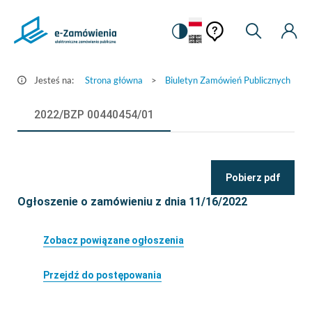
Pomoc
Pomoc
Zmiana
Wyszukiw
Moje
Ustawienia
Szczegóły
kontekstowa
na
Kont
kontekstow
ogłoszenia
wersję
-
kontrastową
Jesteś na:
Strona główna
>
Biuletyn Zamówień Publicznych
>
e-
Zamówienia.gov.pl
2022/BZP 00440454/01
Pobierz pdf
Ogłoszenie o zamówieniu z dnia 11/16/2022
Zobacz powiązane ogłoszenia
Przejdź do postępowania