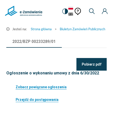
Pomoc
Pomoc
Zmiana
Wyszukiw
Moje
Ustawienia
Szczegóły
kontekstowa
na
Kont
kontekstow
ogłoszenia
wersję
-
kontrastową
Jesteś na:
Strona główna
>
Biuletyn Zamówień Publicznych
>
e-
Zamówienia.gov.pl
2022/BZP 00233289/01
Pobierz pdf
Ogłoszenie o wykonaniu umowy z dnia 6/30/2022
Zobacz powiązane ogłoszenia
Przejdź do postępowania